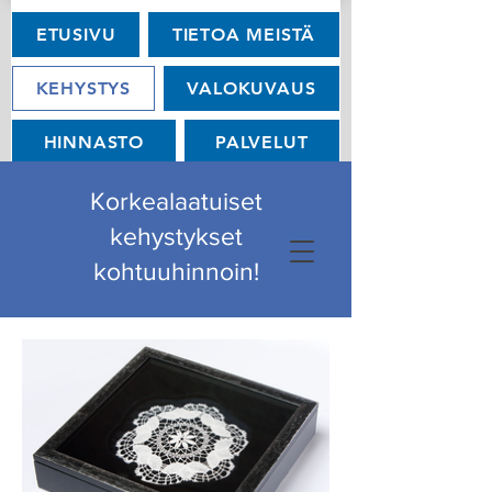
ETUSIVU
TIETOA MEISTÄ
KEHYSTYS
VALOKUVAUS
HINNASTO
PALVELUT
OTA YHTEYTTÄ
Korkealaatuiset
kehystykset
kohtuuhinnoin!