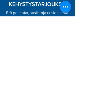
KEHYSTYSTARJOUKSIA
Erä poistotarjouslistoja uusien tieltä.
Osa museopahveista tavallisten
hinnalla.
Mattapintainen taului
pleksi kirkkaan
hinnalla.
Meiltä löydät asiantuntejvan
kehystyspalvelun lisäki myös
hyvän
valikoiman
laadukkaita
valmiskehyksiä, vaikkapa julisteille tai
valokuville.