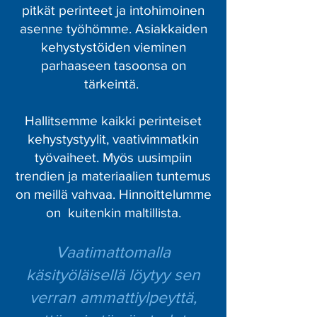
pitkät perinteet ja intohimoinen
asenne työhömme. Asiakkaiden
kehystystöiden vieminen
parhaaseen tasoonsa on
tärkeintä.
Hallitsemme kaikki perinteiset
kehystystyylit, vaativimmatkin
työvaiheet. Myös uusimpiin
trendien ja materiaalien tuntemus
on meillä vahvaa. Hinnoittelumme
on kuitenkin maltillista.
Vaatimattomalla
käsityöläisellä löytyy sen
verran ammattiylpeyttä,