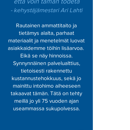
että voin tämän todeta
- kehystäjämestari Ari Lahti
Rautainen ammattitaito ja
tietämys alalta, parhaat
materiaalit ja menetelmät luovat
asiakkaidemme töihin lisäarvoa.
Eikä se näy hinnoissa.
Synnynnäinen palvelualttius,
tietoisesti rakennettu
kustannustehokkuus, sekä jo
mainittu intohimo aiheeseen
takaavat tämän. Tätä on tehty
meillä jo yli 75 vuoden ajan
useammassa sukupolvessa.