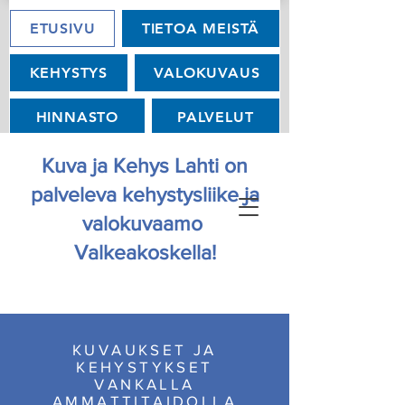
ETUSIVU
TIETOA MEISTÄ
KEHYSTYS
VALOKUVAUS
HINNASTO
PALVELUT
OTA YHTEYTTÄ
Kuva ja Kehys Lahti on
palveleva kehystysliike ja
valokuvaamo
Valkeakoskella!
KUVAUKSET JA
KEHYSTYKSET
VANKALLA
AMMATTITAIDOLLA